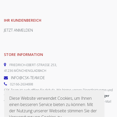
IHR KUNDENBEREICH
JETZT ANMELDEN
STORE INFORMATION
FRIEDRICH-EBERT-STRASSE 253,
41236 MÖNCHENGLADBACH
INFO@CSK-TEAM.DE
02166-2634698
CSK-Team ist auch offline für dich da. Wir bieten unsere Dienstleistungen und
Ware uneingeschränkt an.
Die Termine können wir nach vorheriger
Diese Website verwendet Cookies, um Ihnen
Vereinbarung arrangieren.
Du erreichst uns telefonisch oder per E-Mail
einen besseren Service bieten zu können. Mit
zu folgenden Öffnungszeiten:
der Nutzung unserer Webseite stimmen Sie der
Mo-Fr von 09:00-18:00 Uhr
Verwendung von Cookies zu.