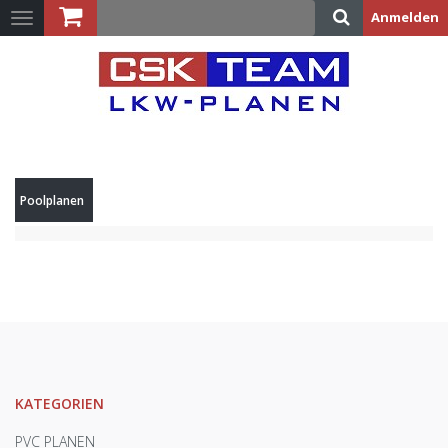
Anmelden
Toggle
navigation
Warenkorb:
(LEER)
Poolplanen
KATEGORIEN
PVC PLANEN