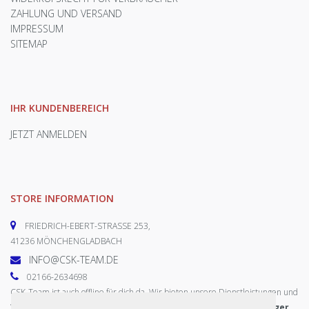
ZAHLUNG UND VERSAND
IMPRESSUM
SITEMAP
IHR KUNDENBEREICH
JETZT ANMELDEN
STORE INFORMATION
FRIEDRICH-EBERT-STRASSE 253,
41236 MÖNCHENGLADBACH
INFO@CSK-TEAM.DE
02166-2634698
CSK-Team ist auch offline für dich da. Wir bieten unsere Dienstleistungen und
Ware uneingeschränkt an.
Die Termine können wir nach vorheriger