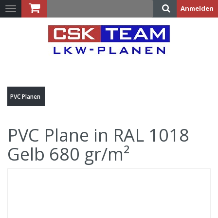
Anmelden
Toggle
navigation
Warenkorb:
(LEER)
PVC Planen
PVC Plane in RAL 1018
Gelb 680 gr/m²