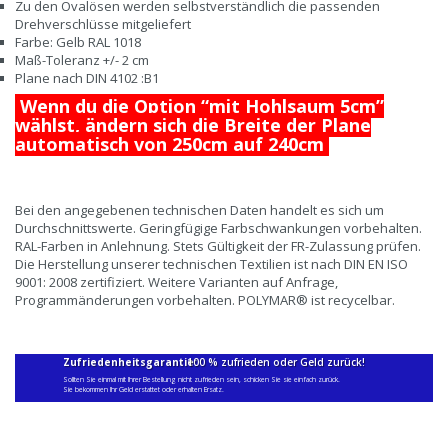
Zu den Ovalösen werden selbstverständlich die passenden
Drehverschlüsse mitgeliefert
Farbe: Gelb RAL 1018
Maß-Toleranz +/- 2 cm
Plane nach DIN 4102 :B1
Wenn du die Option “mit Hohlsaum 5cm”
wählst, ändern sich die Breite der Plane
automatisch von 250cm auf 240cm
Bei den angegebenen technischen Daten handelt es sich um
Durchschnittswerte. Geringfügige Farbschwankungen vorbehalten.
RAL-Farben in Anlehnung. Stets Gültigkeit der FR-Zulassung prüfen.
Die Herstellung unserer technischen Textilien ist nach DIN EN ISO
9001: 2008 zertifiziert. Weitere Varianten auf Anfrage,
Programmänderungen vorbehalten. POLYMAR® ist recycelbar.
Zufriedenheitsgarantie:
100 % zufrieden oder Geld zurück!
Sollten Sie einmal mit Ihrer Bestellung nicht zufrieden sein, schicken Sie sie einfach zurück.
Sie bekommen Ihr Geld erstattet oder erhalten Ersatz.