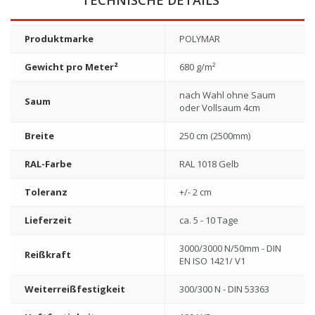
TECHNISCHE DETAILS
Produktmarke
POLYMAR
Gewicht pro Meter²
680 g/m²
nach Wahl ohne Saum
Saum
oder Vollsaum 4cm
Breite
250 cm (2500mm)
RAL-Farbe
RAL 1018 Gelb
Toleranz
+/- 2 cm
Lieferzeit
ca. 5 - 10 Tage
3000/3000 N/50mm - DIN
Reißkraft
EN ISO 1421/ V1
Weiterreißfestigkeit
300/300 N - DIN 53363